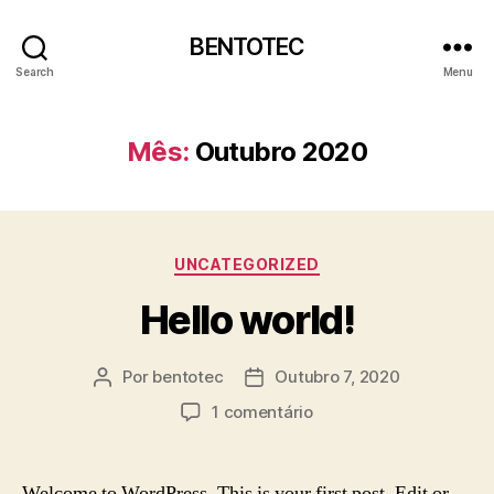
BENTOTEC
Search
Menu
Mês:
Outubro 2020
Categorias
UNCATEGORIZED
Hello world!
Por
bentotec
Outubro 7, 2020
Autor
Data
do
do
em
1 comentário
artigo
artigo
Hello
world!
Welcome to WordPress. This is your first post. Edit or